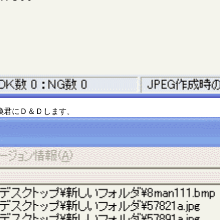
換君にＤ＆Ｄします。